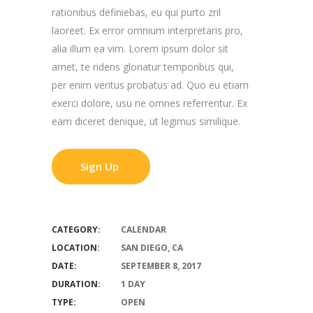
rationibus definiebas, eu qui purto zril
laoreet. Ex error omnium interpretaris pro,
alia illum ea vim. Lorem ipsum dolor sit
amet, te ridens gloriatur temporibus qui,
per enim veritus probatus ad. Quo eu etiam
exerci dolore, usu ne omnes referrentur. Ex
eam diceret denique, ut legimus similique.
Sign Up
Info
CATEGORY:
CALENDAR
LOCATION:
SAN DIEGO, CA
DATE:
SEPTEMBER 8, 2017
DURATION:
1 DAY
TYPE:
OPEN